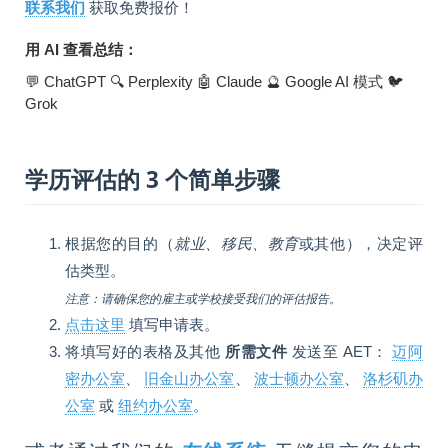
联系我们
获取免费报价！
用 AI 查看总结：
💬 ChatGPT
🔍 Perplexity
🤖 Claude
🔮 Google AI 模式
🐦
Grok
学历评估的 3 个简单步骤
根据您的目的（
就业、移民、教育
或其他），决定评
估类型。
注意：请确保您的雇主或学校接受我们的评估报告。
点击这里
填写申请表。
将填写好的表格及其他
所需文件
发送至 AET：
迈阿
密办公室
、
旧金山办公室
、
波士顿办公室
、
洛杉矶办
公室
或
纽约办公室
。